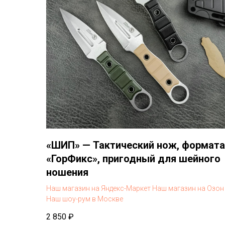
«ШИП» — Тактический нож, формата
«ГорФикс», пригодный для шейного
ношения
Наш магазин на Яндекс-Маркет
Наш магазин на Озон
Наш шоу-рум в Москве
2 850
₽