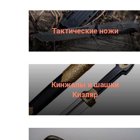
Тактические ножи
Кинжалы и шашки
Кизляр