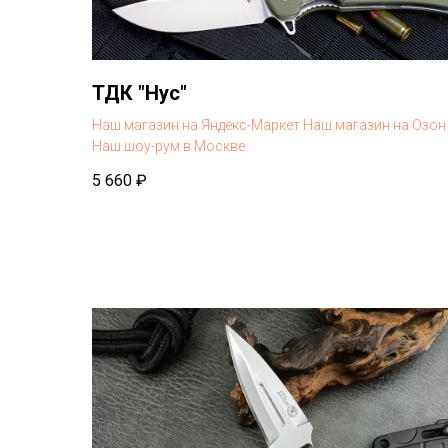
ТДК "Нус"
Наш магазин на Яндекс-Маркет
Наш магазин на Озон
Наш шоу-рум в Москве
5 660
₽