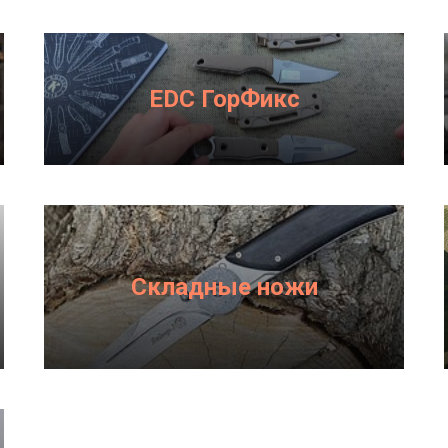
EDC ГорФикс
Складные ножи