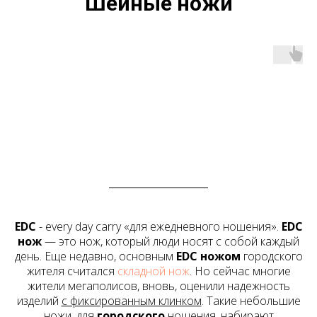
Шейные ножи
EDC
- every day carry
«для ежедневного ношения».
EDC
нож
— это нож, который люди носят с собой каждый
день. Еще недавно, основным
EDC ножом
городского
жителя считался
складной нож
. Но сейчас многие
жители мегаполисов, вновь, оценили надежность
изделий
с фиксированным клинком
. Такие небольшие
ножи
, для
городского
ношения, набирают